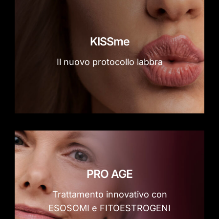
KISSme
Il nuovo protocollo labbra
PRO AGE
Trattamento innovativo con
ESOSOMI e FITOESTROGENI