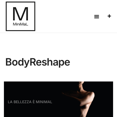
BodyReshape
LA BELLEZZA È MINIMAL