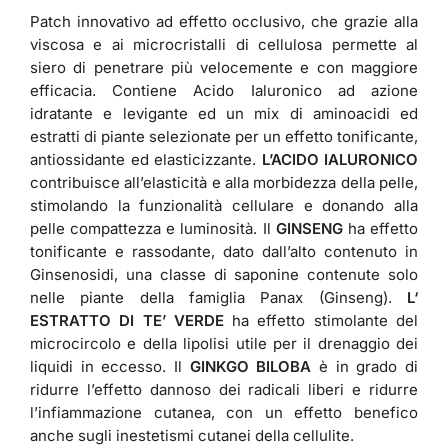
Patch innovativo ad effetto occlusivo, che grazie alla
viscosa e ai microcristalli di cellulosa permette al
siero di penetrare più velocemente e con maggiore
efficacia. Contiene Acido Ialuronico ad azione
idratante e levigante ed un mix di aminoacidi ed
estratti di piante selezionate per un effetto tonificante,
antiossidante ed elasticizzante.
L’ACIDO IALURONICO
contribuisce all’elasticità e alla morbidezza della pelle,
stimolando la funzionalità cellulare e donando alla
pelle compattezza e luminosità. Il
GINSENG
ha effetto
tonificante e rassodante, dato dall’alto contenuto in
Ginsenosidi, una classe di saponine contenute solo
nelle piante della famiglia Panax (Ginseng).
L‘
ESTRATTO DI TE’ VERDE
ha effetto stimolante del
microcircolo e della lipolisi utile per il drenaggio dei
liquidi in eccesso. Il
GINKGO BILOBA
è in grado di
ridurre l’effetto dannoso dei radicali liberi e ridurre
l’infiammazione cutanea, con un effetto benefico
anche sugli inestetismi cutanei della cellulite.